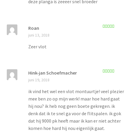
deze planga is zeeeer snel broeder
Roan
Gewaardeerd
juni 13, 2018
5
uit 5
Zeer vlot
Hink-jan Schoefmacher
Gewaardeerd
juni 19, 2018
5
uit 5
ik vind het wel een vlot montuurtje! veel plezier
mee ben zo op mijn werk! maar hoe hard gaat
hij nou? ik heb nog geen boete gekregen. ik
denk dat ik te snel ga voor de flitspalen. ik gok
dat hij 9000 pk heeft maar ik kan er niet achter
komen hoe hard hij nou eigenlijk gaat.