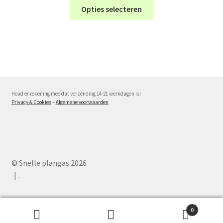
Dit
op
Opties selecteren
product
de
heeft
productpagina
meerdere
variaties.
Deze
optie
kan
Houd er rekening mee dat verzending 14-21 werkdagen is!
gekozen
Privacy & Cookies
–
Algemene voorwaarden
worden
op
de
productpagina
© Snelle plangas 2026
.
0
Zoeken
Zoeken