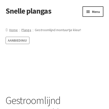
Snelle plangas
Ga
Ga
Menu
door
naar
naar
de
Plangas
navigatie
inhoud
Home
Planga
Gestroomlijnd montuurtje kleur!
Tasjes
AANBIEDING!
Gadgets
Contact
Gestroomlijnd