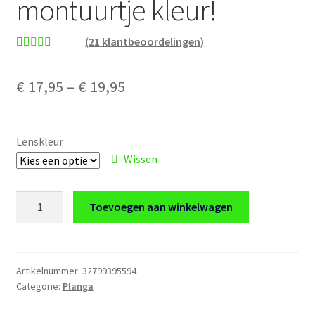
montuurtje kleur!
(
21
klantbeoordelingen)
Gewaardeerd
21
4.95
op 5
€
17,95
–
€
19,95
gebaseerd op
klantbeoordel
ingen
Lenskleur
Wissen
Gestroomlijnd
Toevoegen aan winkelwagen
montuurtje
kleur!
aantal
Artikelnummer:
32799395594
Categorie:
Planga