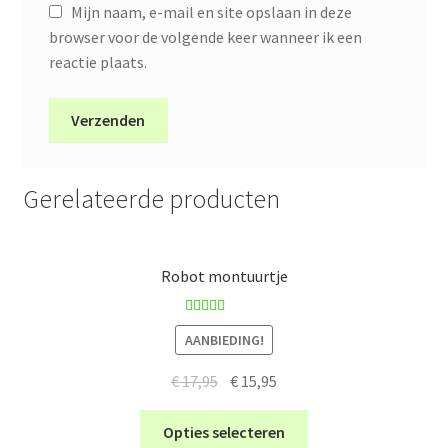
Mijn naam, e-mail en site opslaan in deze
browser voor de volgende keer wanneer ik een
reactie plaats.
Gerelateerde producten
Robot montuurtje
Gewaardeer
AANBIEDING!
d
4.70
uit 5
Oorspronkelijke
Huidige
€
17,95
€
15,95
prijs
prijs
Dit
was:
is:
Opties selecteren
product