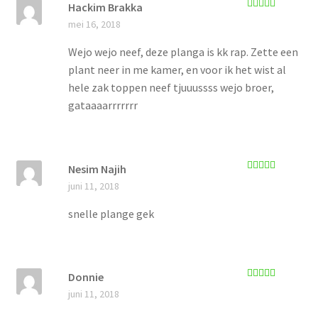
Hackim Brakka
Gewaardeerd
mei 16, 2018
5
uit 5
Wejo wejo neef, deze planga is kk rap. Zette een
plant neer in me kamer, en voor ik het wist al
hele zak toppen neef tjuuussss wejo broer,
gataaaarrrrrrr
Nesim Najih
Gewaardeerd
juni 11, 2018
5
uit 5
snelle plange gek
Donnie
Gewaardeerd
juni 11, 2018
5
uit 5